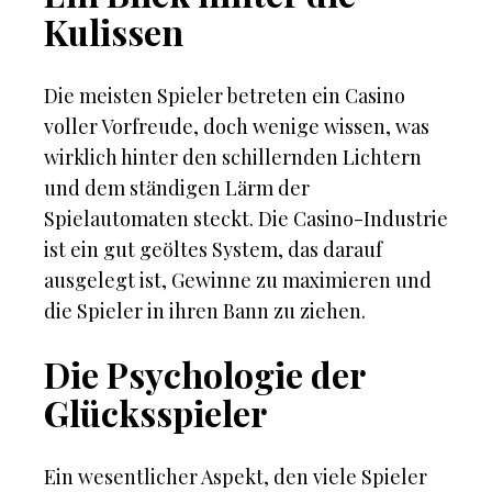
Kulissen
Die meisten Spieler betreten ein Casino
voller Vorfreude, doch wenige wissen, was
wirklich hinter den schillernden Lichtern
und dem ständigen Lärm der
Spielautomaten steckt. Die Casino-Industrie
ist ein gut geöltes System, das darauf
ausgelegt ist, Gewinne zu maximieren und
die Spieler in ihren Bann zu ziehen.
Die Psychologie der
Glücksspieler
Ein wesentlicher Aspekt, den viele Spieler