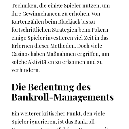
Techniken, die einige Spieler nutzen, um
ihre Gewinnchancen zu erhöhen. Von
Kartenzählen beim Blackjack bis zu
fortschrittlichen Strategien beim Pokern –
einige Spieler investieren viel Zeit in das
Erlernen dieser Methoden. Doch viele
Casinos haben Maßnahmen ergriffen, um
solche Aktivitäten zu erkennen und zu
verhindern.
Die Bedeutung des
Bankroll-Managements
Ein weiterer kritischer Punkt, den viele
Spieler ignorieren, ist das Bankroll-