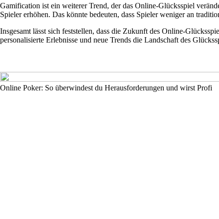
Gamification ist ein weiterer Trend, der das Online-Glücksspiel verän
Spieler erhöhen. Das könnte bedeuten, dass Spieler weniger an traditio
Insgesamt lässt sich feststellen, dass die Zukunft des Online-Glückssp
personalisierte Erlebnisse und neue Trends die Landschaft des Glückssp
Online Poker: So überwindest du Herausforderungen und wirst Profi