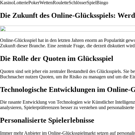
Kasino
Lotterie
Poker
Wetten
Roulette
Schlösser
Spiel
Bingo
Die Zukunft des Online-Glücksspiels: Werd
Online-Glücksspiel hat in den letzten Jahren enorm an Popularität gew
Zukunft dieser Branche. Eine zentrale Frage, die derzeit diskutiert wird
Die Rolle der Quoten im Glücksspiel
Quoten sind seit jeher ein zentraler Bestandteil des Glücksspiels. Sie 
Buchmacher nutzen Quoten, um ihr Risiko zu managen und um die Eins
Technologische Entwicklungen im Online-G
Die rasante Entwicklung von Technologien wie Künstlicher Intelligen
analysieren, Spielerpräferenzen besser zu verstehen und personalisiert
Personalisierte Spielerlebnisse
Immer mehr Anbieter im Online-Glücksspielmarkt setzen auf personalis