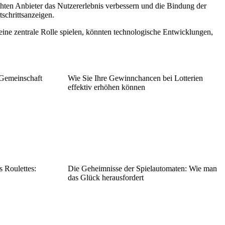
chten Anbieter das Nutzererlebnis verbessern und die Bindung der
schrittsanzeigen.
 eine zentrale Rolle spielen, könnten technologische Entwicklungen,
 Gemeinschaft
Wie Sie Ihre Gewinnchancen bei Lotterien
effektiv erhöhen können
s Roulettes:
Die Geheimnisse der Spielautomaten: Wie man
das Glück herausfordert