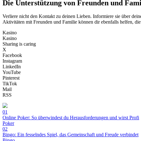
Die Unterstützung von Freunden und Fami
Verliere nicht den Kontakt zu deinen Lieben. Informiere sie über dei
Aktivitäten mit Freunden und Familie können dir ebenfalls helfen, die
Kasino
Kasino
Sharing is caring
X
Facebook
Instagram
LinkedIn
YouTube
Pinterest
TikTok
Mail
RSS
01
Online Poker: So überwindest du Herausforderungen und wirst Profi
Poker
02
Bingo: Ein fesselndes Spiel, das Gemeinschaft und Freude verbindet
Bingo