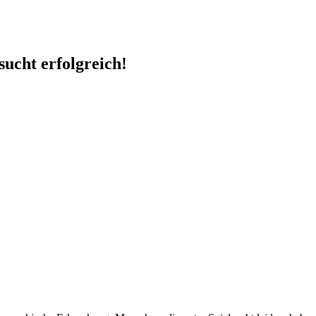
sucht erfolgreich!