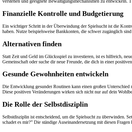
verstehen und geeignete Bewältigungsmechanismen zu entwickeln. Thera
Finanzielle Kontrolle und Budgetierung
Ein wichtiger Schritt in der Überwindung der Spielsucht ist die Kontr
haben. Nutze beispielsweise Bankkonten, die schwer zugänglich sind 
Alternativen finden
Statt Zeit und Geld im Glücksspiel zu investieren, ist es hilfreich, n
Gemeinschaft oder suche dir neue Freunde, die dich in einer positiven
Gesunde Gewohnheiten entwickeln
Die Entwicklung gesunder Routinen kann einen großen Unterschied ma
Diese positiven Veränderungen wirken sich nicht nur auf dein Wohlbef
Die Rolle der Selbstdisziplin
Selbstdisziplin ist entscheidend, um die Spielsucht zu überwinden. Set
schadet es mir?” Die ständige Auseinandersetzung mit diesen Fragen k