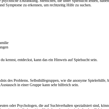
fte psychische Erkrankung. Menschen, die unter Spielsucht leiden, habe
n und Symptome zu erkennen, um rechtzeitig Hilfe zu suchen.
amilie
ungen
u kennst, entdeckst, kann das ein Hinweis auf Spielsucht sein.
ändnis des Problems. Selbsthilfegruppen, wie die anonyme Spielerhilfe,
Austausch in einer Gruppe kann sehr hilfreich sein.
apeuten oder Psychologen, die auf Suchtverhalten spezialisiert sind, kön