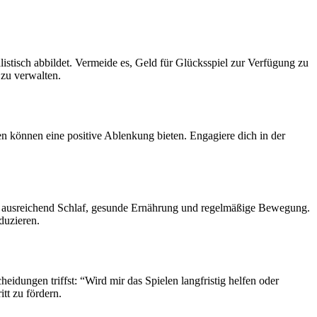
listisch abbildet. Vermeide es, Geld für Glücksspiel zur Verfügung zu
 zu verwalten.
äten können eine positive Ablenkung bieten. Engagiere dich in der
auf ausreichend Schlaf, gesunde Ernährung und regelmäßige Bewegung.
duzieren.
heidungen triffst: “Wird mir das Spielen langfristig helfen oder
tt zu fördern.