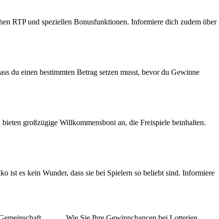
hohen RTP und speziellen Bonusfunktionen. Informiere dich zudem über
, dass du einen bestimmten Betrag setzen musst, bevor du Gewinne
men bieten großzügige Willkommensboni an, die Freispiele beinhalten.
 ist es kein Wunder, dass sie bei Spielern so beliebt sind. Informiere
 Gemeinschaft
Wie Sie Ihre Gewinnchancen bei Lotterien