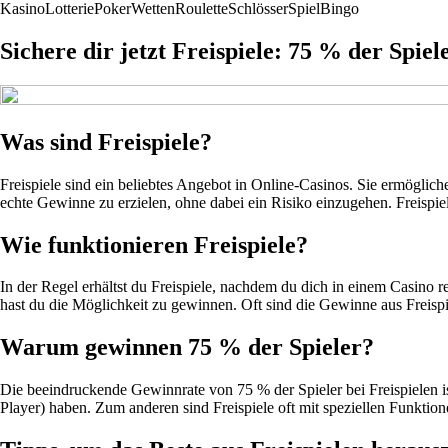
Kasino
Lotterie
Poker
Wetten
Roulette
Schlösser
Spiel
Bingo
Sichere dir jetzt Freispiele: 75 % der Spie
Was sind Freispiele?
Freispiele sind ein beliebtes Angebot in Online-Casinos. Sie ermöglic
echte Gewinne zu erzielen, ohne dabei ein Risiko einzugehen. Freispie
Wie funktionieren Freispiele?
In der Regel erhältst du Freispiele, nachdem du dich in einem Casino re
hast du die Möglichkeit zu gewinnen. Oft sind die Gewinne aus Freis
Warum gewinnen 75 % der Spieler?
Die beeindruckende Gewinnrate von 75 % der Spieler bei Freispielen i
Player) haben. Zum anderen sind Freispiele oft mit speziellen Funktio