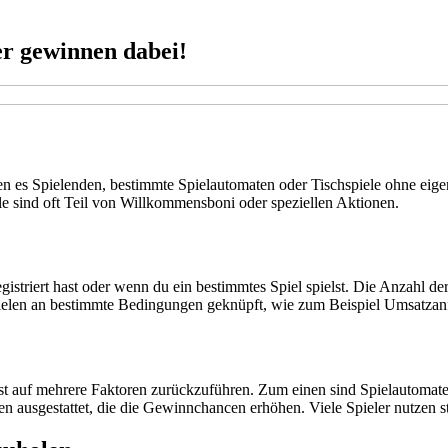
ler gewinnen dabei!
hen es Spielenden, bestimmte Spielautomaten oder Tischspiele ohne eige
le sind oft Teil von Willkommensboni oder speziellen Aktionen.
gistriert hast oder wenn du ein bestimmtes Spiel spielst. Die Anzahl de
pielen an bestimmte Bedingungen geknüpft, wie zum Beispiel Umsatzan
st auf mehrere Faktoren zurückzuführen. Zum einen sind Spielautomaten
nen ausgestattet, die die Gewinnchancen erhöhen. Viele Spieler nutzen